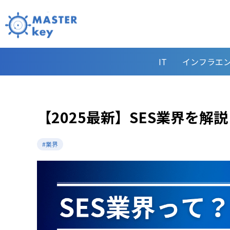
IT
インフラエ
【2025最新】SES業界を
#業界