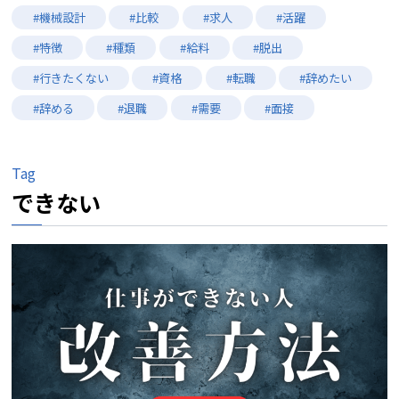
#機械設計
#比較
#求人
#活躍
#特徴
#種類
#給料
#脱出
#行きたくない
#資格
#転職
#辞めたい
#辞める
#退職
#需要
#面接
Tag
できない