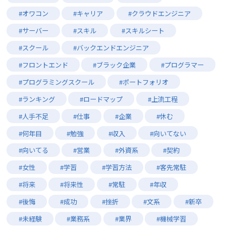
#オワコン
#キャリア
#クラウドエンジニア
#サーバー
#スキル
#スキルシート
#スクール
#バックエンドエンジニア
#フロントエンド
#ブラック企業
#プログラマー
#プログラミングスクール
#ポートフォリオ
#ランキング
#ロードマップ
#上流工程
#人手不足
#仕事
#企業
#休む
#何年目
#勉強
#収入
#向いてない
#向いてる
#営業
#外資系
#契約
#女性
#学習
#学習方法
#客先常駐
#将来
#将来性
#常駐
#年収
#後悔
#成功
#挫折
#文系
#新卒
#未経験
#業務系
#業界
#機械学習