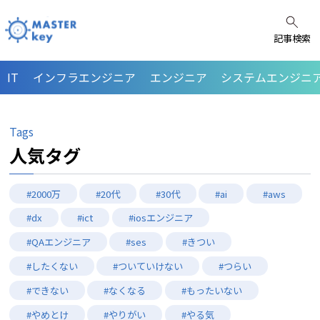
記事検索
IT
インフラエンジニア
エンジニア
システムエンジニア
Tags
人気タグ
#2000万
#20代
#30代
#ai
#aws
#dx
#ict
#iosエンジニア
#QAエンジニア
#ses
#きつい
#したくない
#ついていけない
#つらい
#できない
#なくなる
#もったいない
#やめとけ
#やりがい
#やる気