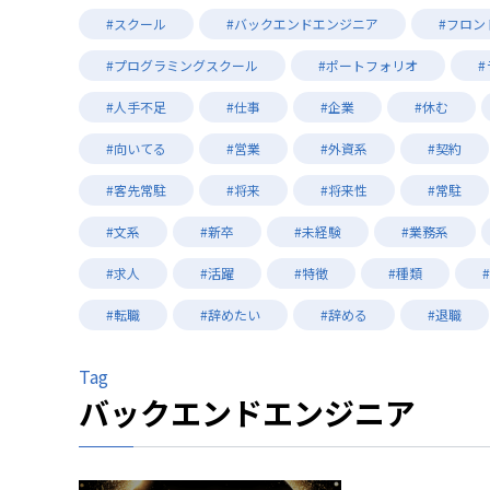
#スクール
#バックエンドエンジニア
#フロン
#プログラミングスクール
#ポートフォリオ
#人手不足
#仕事
#企業
#休む
#向いてる
#営業
#外資系
#契約
#客先常駐
#将来
#将来性
#常駐
#文系
#新卒
#未経験
#業務系
#求人
#活躍
#特徴
#種類
#転職
#辞めたい
#辞める
#退職
Tag
バックエンドエンジニア