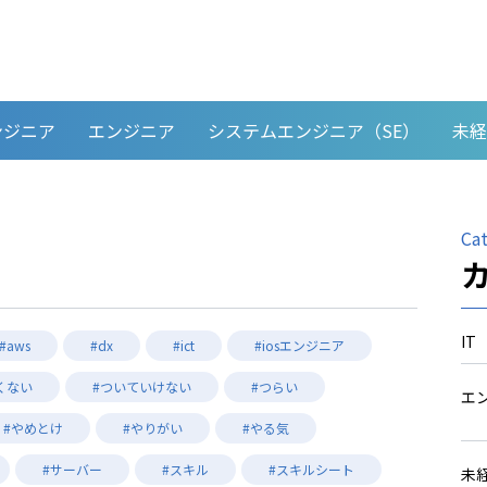
ンジニア
エンジニア
システムエンジニア（SE）
未経
Ca
IT
#aws
#dx
#ict
#iosエンジニア
くない
#ついていけない
#つらい
エ
#やめとけ
#やりがい
#やる気
#サーバー
#スキル
#スキルシート
未