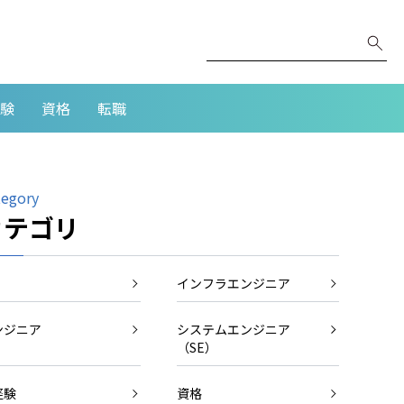
験
資格
転職
tegory
カテゴリ
インフラエンジニア
ンジニア
システムエンジニア
（SE）
経験
資格