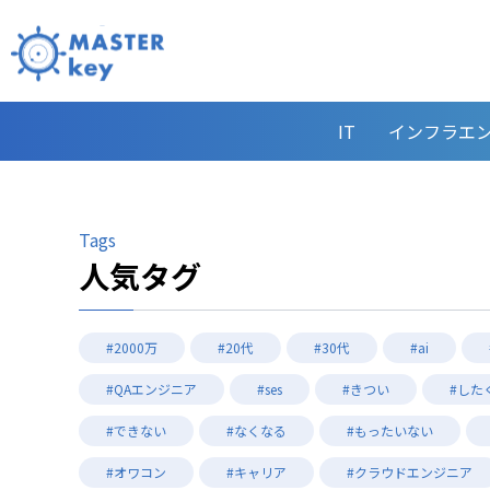
IT
インフラエ
Tags
人気タグ
#2000万
#20代
#30代
#ai
#QAエンジニア
#ses
#きつい
#した
#できない
#なくなる
#もったいない
#オワコン
#キャリア
#クラウドエンジニア