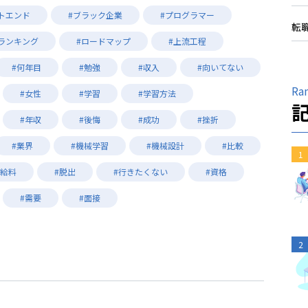
トエンド
#ブラック企業
#プログラマー
転
#ランキング
#ロードマップ
#上流工程
#何年目
#勉強
#収入
#向いてない
Ra
#女性
#学習
#学習方法
#年収
#後悔
#成功
#挫折
#業界
#機械学習
#機械設計
#比較
1
#給料
#脱出
#行きたくない
#資格
#需要
#面接
2