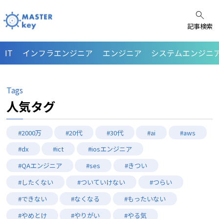
記事検索
IT
インフラエンジニア
エンジニア
システムエンジニア
Tags
人気タグ
#2000万
#20代
#30代
#ai
#aws
#dx
#ict
#iosエンジニア
#QAエンジニア
#ses
#きつい
#したくない
#ついていけない
#つらい
#できない
#なくなる
#もったいない
#やめとけ
#やりがい
#やる気