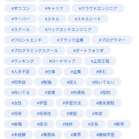
#オワコン
#キャリア
#クラウドエンジニア
#サーバー
#スキル
#スキルシート
#スクール
#バックエンドエンジニア
#フロントエンド
#ブラック企業
#プログラマー
#プログラミングスクール
#ポートフォリオ
#ランキング
#ロードマップ
#上流工程
#人手不足
#仕事
#企業
#休む
#何年目
#勉強
#収入
#向いてない
#向いてる
#営業
#外資系
#契約
#女性
#学習
#学習方法
#客先常駐
#将来
#将来性
#常駐
#年収
#後悔
#成功
#挫折
#文系
#新卒
#未経験
#業務系
#業界
#機械学習