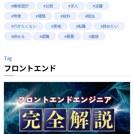
#機械設計
#比較
#求人
#活躍
#特徴
#種類
#給料
#脱出
#行きたくない
#資格
#転職
#辞めたい
#辞める
#退職
#需要
#面接
Tag
フロントエンド