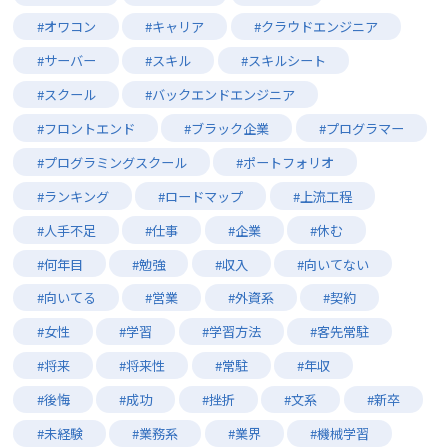
#オワコン
#キャリア
#クラウドエンジニア
#サーバー
#スキル
#スキルシート
#スクール
#バックエンドエンジニア
#フロントエンド
#ブラック企業
#プログラマー
#プログラミングスクール
#ポートフォリオ
#ランキング
#ロードマップ
#上流工程
#人手不足
#仕事
#企業
#休む
#何年目
#勉強
#収入
#向いてない
#向いてる
#営業
#外資系
#契約
#女性
#学習
#学習方法
#客先常駐
#将来
#将来性
#常駐
#年収
#後悔
#成功
#挫折
#文系
#新卒
#未経験
#業務系
#業界
#機械学習