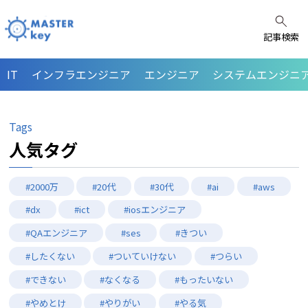
記事検索
IT
インフラエンジニア
エンジニア
システムエンジニア
Tags
人気タグ
#2000万
#20代
#30代
#ai
#aws
#dx
#ict
#iosエンジニア
#QAエンジニア
#ses
#きつい
#したくない
#ついていけない
#つらい
#できない
#なくなる
#もったいない
#やめとけ
#やりがい
#やる気