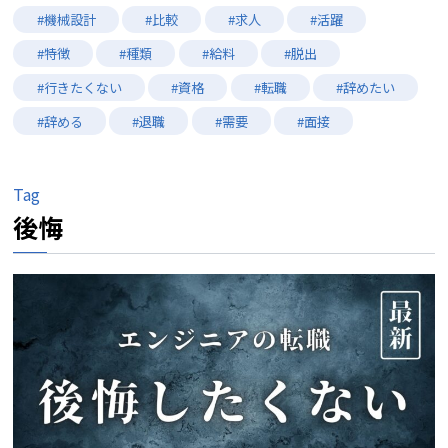
#機械設計
#比較
#求人
#活躍
#特徴
#種類
#給料
#脱出
#行きたくない
#資格
#転職
#辞めたい
#辞める
#退職
#需要
#面接
Tag
後悔