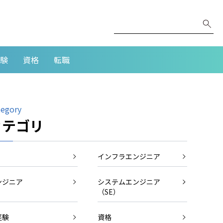
験
資格
転職
tegory
カテゴリ
インフラエンジニア
ンジニア
システムエンジニア
（SE）
経験
資格