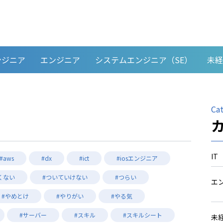
ンジニア
エンジニア
システムエンジニア（SE）
未経
Ca
IT
#aws
#dx
#ict
#iosエンジニア
くない
#ついていけない
#つらい
エ
#やめとけ
#やりがい
#やる気
#サーバー
#スキル
#スキルシート
未