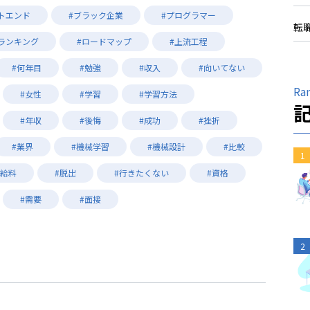
トエンド
#ブラック企業
#プログラマー
転
#ランキング
#ロードマップ
#上流工程
#何年目
#勉強
#収入
#向いてない
Ra
#女性
#学習
#学習方法
#年収
#後悔
#成功
#挫折
#業界
#機械学習
#機械設計
#比較
1
#給料
#脱出
#行きたくない
#資格
#需要
#面接
2