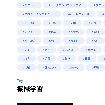
#スクール
#バックエンドエンジニア
#フロン
#プログラミングスクール
#ポートフォリオ
#人手不足
#仕事
#企業
#休む
#向いてる
#営業
#外資系
#契約
#客先常駐
#将来
#将来性
#常駐
#文系
#新卒
#未経験
#業務系
#求人
#活躍
#特徴
#種類
#転職
#辞めたい
#辞める
#退職
Tag
機械学習