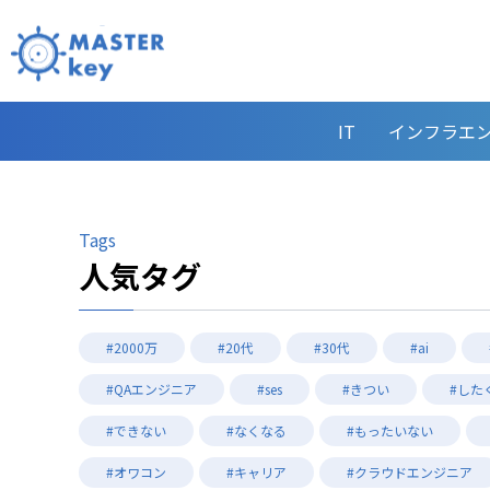
IT
インフラエ
Tags
人気タグ
#2000万
#20代
#30代
#ai
#QAエンジニア
#ses
#きつい
#した
#できない
#なくなる
#もったいない
#オワコン
#キャリア
#クラウドエンジニア