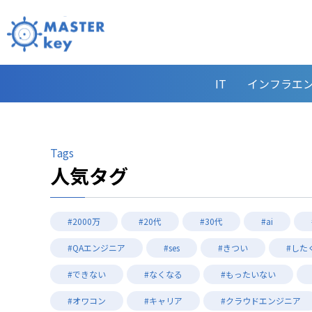
IT
インフラエ
Tags
人気タグ
#2000万
#20代
#30代
#ai
#QAエンジニア
#ses
#きつい
#した
#できない
#なくなる
#もったいない
#オワコン
#キャリア
#クラウドエンジニア